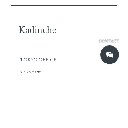
Kadinche
CONTACT
TOKYO OFFICE
2-2-43 T2 7F
higashi-shinagawa,
shinagawa-ku
Tokyo, Japan
140-0002
SINGAPORE OFFICE
#02-04A Manhattan House
Singapore 169876