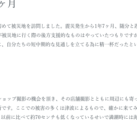
ヶ月
ら、初めて被災地を訪問しました。震災発生から1年7ヶ月、随分
が被災地に行く際の後方支援的なものはやっていたつもりです
に、自分たちの短中期的な見通しを立てる為に精一杯だったと
ョップ撮影の機会を頂き、その店舗撮影とともに周辺にも寄っ
所です。ここでの被害の多くは津波によるもので、確かに来てみ
以前に比べて約70センチも低くなっているせいで満潮時には