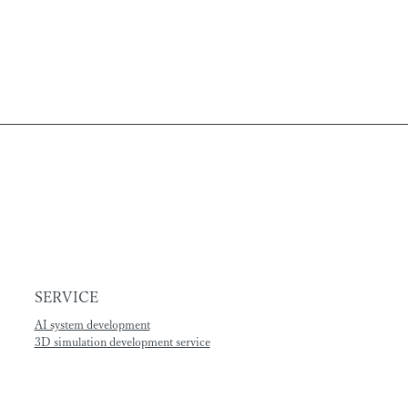
SERVICE
AI system development
3D simulation development service
Kadinche Layerd®：MR体験統合管理システム
PanoPlaza Sync：VR同時再生システム
meesh®：メタバース研修システム