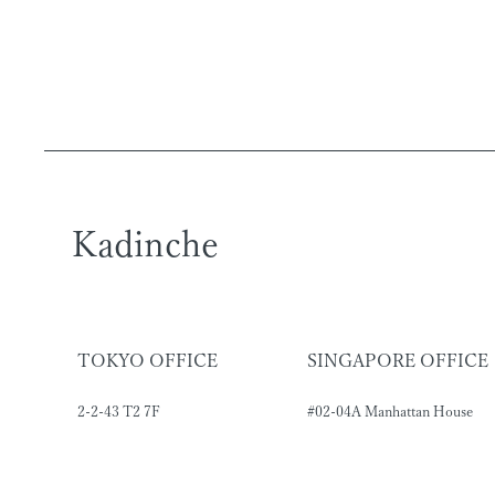
Kadinche
TOKYO OFFICE
SINGAPORE OFFICE
2-2-43 T2 7F
#02-04A Manhattan House
higashi-shinagawa,
Singapore 169876
shinagawa-ku
UEN No.201805997R
Tokyo, Japan
151 Chin Swee Road