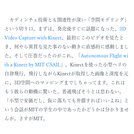
カディンチェ技術とも関連性が深い「空間モデリング」
という切り口。まずは、発売後すぐに話題になった、
3D
Video Capture with Kinect
。最初にこのビデオを見たと
き、何やら異質な見た事のない動きに直感的に感動しまし
た。そして圧巻だったのがこれ、「
Autonomous Flight wi
th a Kinect by MIT CSAIL
」。Kinectを使った小型ヘリの
自律飛行。飛行しながらKinectが取得した画像と深度を元
に、3D空間へのマッピングまでしちゃってます。これは
もう彼らの動機に驚いた。普通飛ばそうとは思わない。
「小型で安価だし、仮に落ちても弁償すればいいよね」と
いう会話がMITの学生の中であったかどうかは分かりませ
んが。さすがMIT。