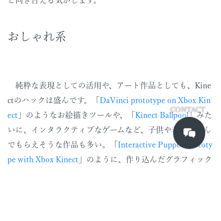
と向き合える気がします。
おしゃれ系
純粋な表現としての活用や、アート作品としても、Kine
ctのハックは盛んです。「
DaVinci prototype on Xbox Kin
CONTACT
ect
」のようなお絵描きツールや、「
Kinect Ballpool
」みた
いに、インタラクティブなゲームなど、子供や若者に喜ん
でもらえそうな作品も多い。「
Interactive Puppet Prototy
pe with Xbox Kinect
」のように、作り込んだグラフィック
スを、身体を使って操作するというシンプルな体験です
ら、PCの画面とマウスで操作するのとは全く違った新し
い感覚を得ることができます。用途や目的にとらわれず、
新しい手法や発想だけを意識して作る表現やアート作品