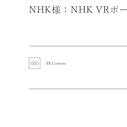
NHK様：NHK VR
XR Contents