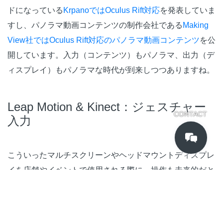
ドになっている
KrpanoではOculus Rift対応
を発表していま
すし、パノラマ動画コンテンツの制作会社である
Making
View社ではOculus Rift対応のパノラマ動画コンテンツ
を公
開しています。入力（コンテンツ）もパノラマ、出力（デ
ィスプレイ）もパノラマな時代が到来しつつありますね。
Leap Motion & Kinect：ジェスチャー
CONTACT
入力
こういったマルチスクリーンやヘッドマウントディスプレ
イを店舗やイベントで使用される際に、操作も未来的だと
気持ちがいいですよね。そこでご提案するのがLeap Motio
nやKinectを用いたジェスチャー入力になります。マウス
もキーボードも持たずに、ディスプレイの前で手・腕を動