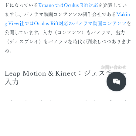
ドになっている
KrpanoではOculus Rift対応
を発表してい
ますし、パノラマ動画コンテンツの制作会社である
Makin
g View社ではOculus Rift対応のパノラマ動画コンテンツ
を
公開しています。入力（コンテンツ）もパノラマ、出力
（ディスプレイ）もパノラマな時代が到来しつつあります
ね。
お問い合わせ
Leap Motion & Kinect：ジェスチャー
入力
こういったマルチスクリーンやヘッドマウントディスプレ
イを店舗やイベントで使用される際に、操作も未来的だと
気持ちがいいですよね。そこでご提案するのがLeap Moti
onやKinectを用いたジェスチャー入力になります。マウス