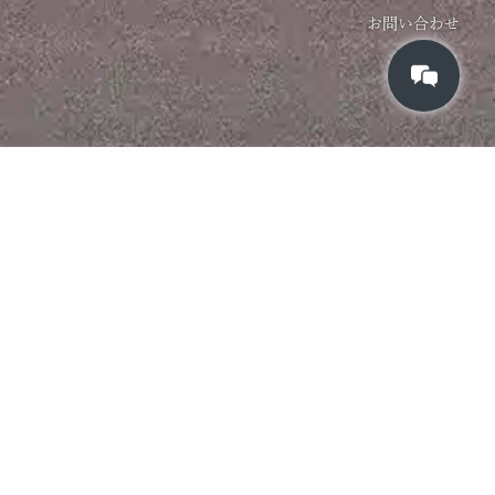
お問い合わせ
NEWS
all
2026
年
8
月
8
日
創業18周年および “Perception Engineering
Firm” へのリブランディングのお知らせ
2008年8月8日に創業した当社は、2026年8月8日をもって18周年を迎えました。
ここまで歩んでこられたのは、お客様、社員、株主、そして事業や活動をご一緒