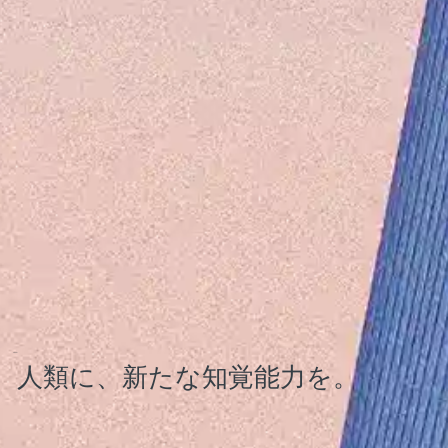
Kadinche
人類に、新たな知覚能力を。