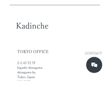
Kadinche
TOKYO OFFICE
CONTACT
2-2-43 T2 7F
higashi-shinagawa,
shinagawa-ku
Tokyo, Japan
140-0002
SINGAPORE OFFICE
#02-04A Manhattan House
Singapore 169876