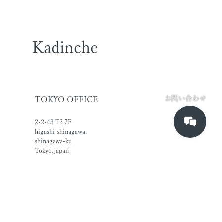
Kadinche
お問い合わせ
TOKYO OFFICE
2-2-43 T2 7F
higashi-shinagawa,
shinagawa-ku
Tokyo,Japan
140-0002
SINGAPORE OFFICE
#02-04A Manhattan House
Singapore 169876
UEN No.201805997R