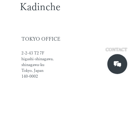
Kadinche
TOKYO OFFICE
CONTACT
2-2-43 T2 7F
higashi-shinagawa,
shinagawa-ku
Tokyo, Japan
140-0002
SINGAPORE OFFICE
#02-04A Manhattan House
Singapore 169876
UEN No.201805997R
151 Chin Swee Road
SERVICE