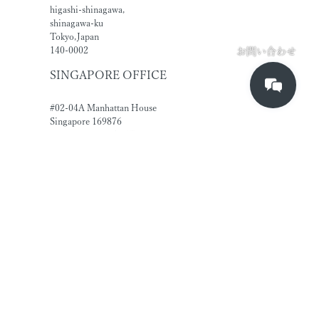
higashi-shinagawa,
shinagawa-ku
Tokyo,Japan
140-0002
お問い合わせ
SINGAPORE OFFICE
#02-04A Manhattan House
Singapore 169876
UEN No.201805997R
151 Chin Swee Road
SERVICE
AIシステム開発
3Dシミュレーション開
発サービス
Kadinche Layerd®：MR
体験統合管理システム
PanoPlaza Sync：VR同
時再生システム
meesh®：メタバース研
修システム
PanoPlaza Remote