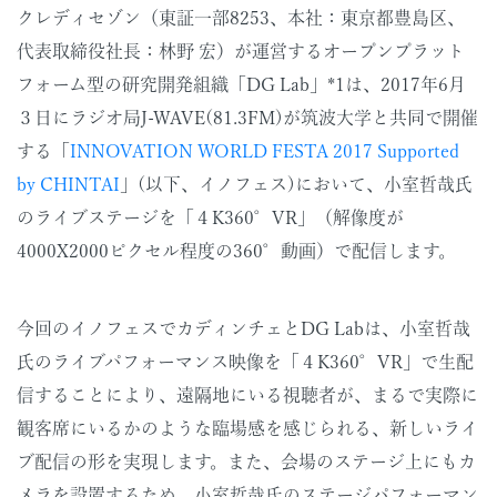
クレディセゾン（東証一部8253、本社：東京都豊島区、
代表取締役社長：林野 宏）が運営するオープンプラット
フォーム型の研究開発組織「DG Lab」*1は、2017年6月
３日にラジオ局J-WAVE(81.3FM)が筑波大学と共同で開催
する「
INNOVATION WORLD FESTA 2017 Supported
by CHINTAI
」(以下、イノフェス)において、小室哲哉氏
のライブステージを「４K360°VR」（解像度が
4000X2000ピクセル程度の360°動画）で配信します。
今回のイノフェスでカディンチェとDG Labは、小室哲哉
氏のライブパフォーマンス映像を「４K360°VR」で生配
信することにより、遠隔地にいる視聴者が、まるで実際に
観客席にいるかのような臨場感を感じられる、新しいライ
ブ配信の形を実現します。また、会場のステージ上にもカ
メラを設置するため、小室哲哉氏のステージパフォーマン