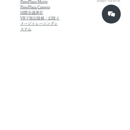
お問い合わせ
PanoPlaza Movie
PanoPlaza Camera
国際会議運営
VR下肢幻肢痛・幻肢イ
メージトレーニングシ
ステム
PARTNER
PRODUCT
zSpace
Pixotope
Immersal
RESEARCH
JST CREST
NICT Beyond 5G研究開
発