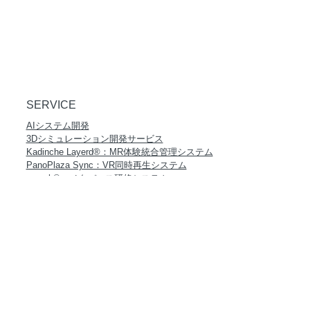
SERVICE
AIシステム開発
3Dシミュレーション開発サービス
Kadinche Layerd®：MR体験統合管理システム
PanoPlaza Sync：VR同時再生システム
meesh®：メタバース研修システム
PanoPlaza Remote
PanoPlaza Movie
PanoPlaza Camera
国際会議運営
VR下肢幻肢痛・幻肢イメージトレーニングシステム
PARTNER PRODUCT
zSpace
Pixotope