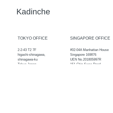
Kadinche
TOKYO OFFICE
SINGAPORE OFFICE
2-2-43 T2 7F
#02-04A Manhattan House
higashi-shinagawa,
Singapore 169876
shinagawa-ku
UEN No.201805997R
Tokyo,Japan
151 Chin Swee Road
140-0002