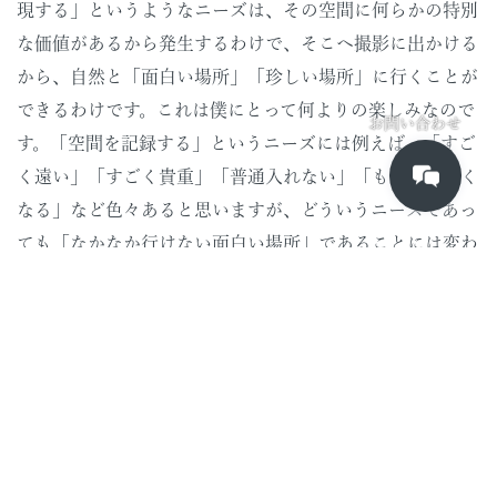
現する」というようなニーズは、その空間に何らかの特別
な価値があるから発生するわけで、そこへ撮影に出かける
から、自然と「面白い場所」「珍しい場所」に行くことが
できるわけです。これは僕にとって何よりの楽しみなので
お問い合わせ
す。「空間を記録する」というニーズには例えば、「すご
く遠い」「すごく貴重」「普通入れない」「もうすぐなく
なる」など色々あると思いますが、どういうニーズであっ
ても「なかなか行けない面白い場所」であることには変わ
りがない気がします。せっかくなので、そんな「面白い場
所に行った話」や、そこで聞いた話、知ったことなんか
を、記事として残しても面白いかな、と思いました。
ちなみに現在撮影希望中の「面白い場所（例）」は、以
下の通りです。
宇宙ステーションの中