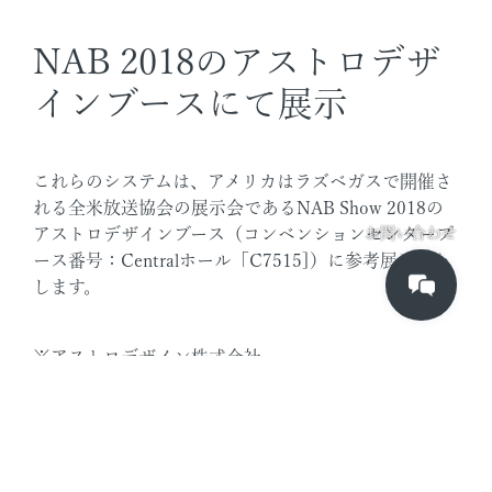
NAB 2018のアストロデザ
インブースにて展示
これらのシステムは、アメリカはラズベガスで開催さ
れる全米放送協会の展示会であるNAB Show 2018の
アストロデザインブース（コンベンションセンターブ
お問い合わせ
ース番号：Centralホール「C7515]）に参考展示いた
します。
※アストロデザイン株式会社
超高精細映像技術、リアルタイム高速デジタル信号処
理技術をベースに、8Kをはじめとする高度な技術を要
する分野において、さまざまなハードウェア/ソフト
ウェア製品を展開。放送業界やディスプレイ業界など
映像業界全般において、オンリーワンの製品を提供し